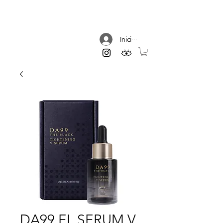
DREAM AESTHETIC
Iniciar sesión
DA99 EL SERUM V