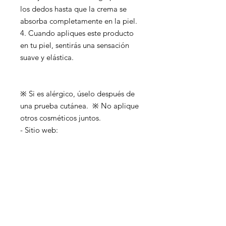
los dedos hasta que la crema se
absorba completamente en la piel.
4. Cuando apliques este producto
en tu piel, sentirás una sensación
suave y elástica.
※ Si es alérgico, úselo después de
una prueba cutánea. ※ No aplique
otros cosméticos juntos.
- Sitio web:
Aviso
1. El precio mostrado no incluye los
gastos de envío internacional. Por
favor verifique el costo de envío
internacional al realizar el pago.
2. Dependiendo de la política