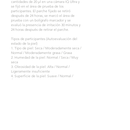
cantidades de 20 µl en una cámara IQ Ultra y
se fijó en el área de prueba de los
participantes. El parche fijado se retiró
después de 24 horas, se marcó el área de
prueba con un bolígrafo marcador y se
evaluó la presencia de irritación 30 minutos y
24 horas después de retirar el parche.
Tipos de participantes (Autoevaluación del
estado de la piel)
1. Tipo de piel: Seca / Moderadamente seca /
Normal / Moderadamente grasa / Grasa
2. Humedad de la piel: Normal / Seca / Muy
seca
3. Oleosidad de la piel: Alta / Normal /
Ligeramente insuficiente
4. Superficie de la piel: Suave / Normal /
Áspera
5. Grosor de la piel: Delgada / Normal /
Gruesa
Resultados de la prueba: “Crema en gel
reafirmante DA99 para ojos” no mostró
irritación ni a los 30 minutos ni a las 24 horas
tras retirar el parche. La reacción cutánea
promedio fue 0,00, clasificada como baja (no
irritante) según los criterios de la prueba de
parche.