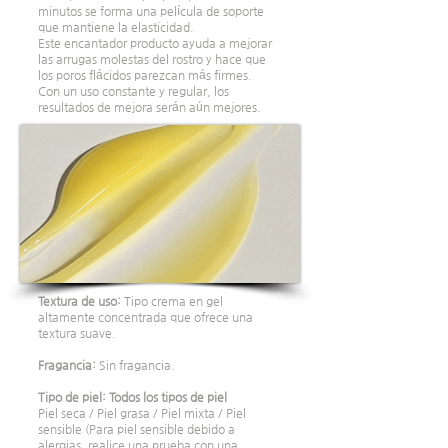
minutos se forma una película de soporte
que mantiene la elasticidad.
Este encantador producto ayuda a mejorar
las arrugas molestas del rostro y hace que
los poros flácidos parezcan más firmes.
Con un uso constante y regular, los
resultados de mejora serán aún mejores.
Textura de uso:
Tipo crema en gel
altamente concentrada que ofrece una
textura suave.
Fragancia:
Sin fragancia.
Tipo de piel: Todos los tipos de piel
Piel seca / Piel grasa / Piel mixta / Piel
sensible (Para piel sensible debido a
alergias, realice una prueba con una