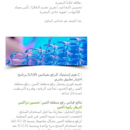
طاقة خلايا البشرة.
تحسين التجاعيد | تعزيز تجديد الخلايا | تأثير مضاد
للالتهاب | تقوية حاجز البشرة
​هذا الوصف هو خصائص المكون.
برنامج DA99 هوم إستيتيك للرفع بفيتامين C -
اختبار تطبيق بشري
تقييم فوري يشمل رفع منطقة العين، رفع منطقة
الفم، رفع الخدود، تجاعيد الرقبة، وقدرة الترطيب
لمدة 24 ساعة
نتائج قياس رفع منطقة العين:
تحسين تراكمي
لترهل زاوية العين
نتائج التحليل: مقارنةً بما قبل استخدام المنتج،
انخفضت (تحسنت) نسبة التغير في قيم المعلمة
(㎣) لرفع منطقة العين بشكل ملحوظ بنسبة 7.28%
بعد استخدام المنتج مرة واحدة وبنسبة 12.42% بعد