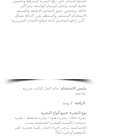
المنتج المبتكر على رفع البشرة المترهلة وتحسين
ملامح الوجه، وجعل المسام الواسعة تبدو أكثر
كثافة، وتحسين عمق التجاعيد الدقيقة والعميقة.
الاستخدام المستمر والمنتظم يعزز النتائج بشكل
أكبر.(راجع التفاصيل أدناه لنتائج الأبحاث السريرية)
ملمس الاستخدام:
حالة الجل الذائب حريرية
.
وناعمة
.
الرائحة:
لا يوجد
نوع البشرة: جميع أنواع البشرة
بشرة جافة / بشرة دهنية / بشرة مختلطة / بشرة
حساسة (بالنسبة للبشرة الحساسة بسبب
الحساسية، يُرجى إجراء اختبار بكمية صغيرة على
المعصم أو غيره أولاً).