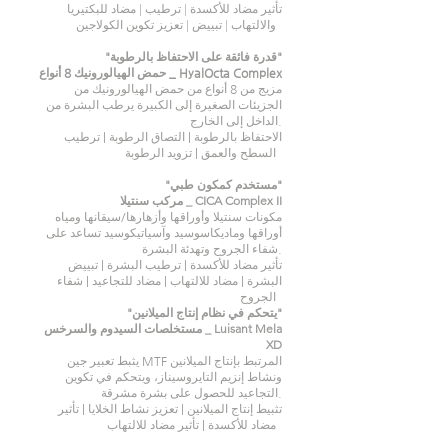
تأثير مضاد للأكسدة | ترطيب | مضاد للبكتيريا
والالتهاب | تبييض | تعزيز تكوين الكولاجين
"قدرة فائقة على الاحتفاظ بالرطوبة"
حمض الهيالورونيك 8 أنواع _ HyalOcta Complex
مزيج من 8 أنواع من حمض الهيالورونيك من
الجزيئات الصغيرة إلى الكبيرة يرطب البشرة من
الداخل إلى الخارج.
الاحتفاظ بالرطوبة | التصاق الرطوبة | ترطيب
السطح والعمق | تزويد الرطوبة
"مستخدم كمكون طبي"
مركب سنتيلا _ CICA Complex II
مكونات سنتيلا وأوراقها وأزهارها/سيقانها ومياه
أوراقها وماديكاسوسيد وآسياتيكوسيد تساعد على
شفاء الجروح وتهدئة البشرة.
تأثير مضاد للأكسدة | ترطيب البشرة | تبييض
البشرة | مضاد للالتهاب | مضاد للتجاعيد | شفاء
الجروح
"يتحكم في نظام إنتاج الميلانين"
مستخلصات السيدوم والسرخس _ Luisant Mela
XD
يثبط تعبير جين MTF المرتبط بإنتاج الميلانين
ونشاط إنزيم التايروسيناز، ويتحكم في تكوين
التجاعيد للحصول على بشرة مشرقة.
تثبيط إنتاج الميلانين | تعزيز نشاط الخلايا | تأثير
مضاد للأكسدة | تأثير مضاد للالتهاب