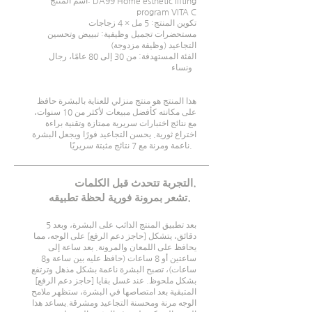
اسم المنتج: DA99 Home esthetic lifting
program VITA C
تكوين المنتج: 5 مل × 4 زجاجات
مستحضرات تجميل وظيفية: تبييض وتحسين
التجاعيد (وظيفة مزدوجة)
الفئة المستهدفة: من 30 إلى 80 عامًا، رجال
ونساء
هذا المنتج هو منتج منزلي للعناية بالبشرة حافظ
على مكانته كأفضل مبيعات لأكثر من 10 سنوات،
مع نتائج اختبارات سريرية ممتازة وتقنية براءة
اختراع ثورية. يحسن التجاعيد فورًا ويجعل البشرة
ناعمة ومرنة مع 7 نتائج مثبتة سريريًا.
التجربة تتحدث قبل الكلمات.
تشعر بمرونة فورية لحظة تطبيقه.
بعد تطبيق المنتج الذائب على البشرة، وبعد 5
دقائق، يتشكل [حاجز دعم الرفع] على الوجه، مما
يحافظ على اللمعان والمرونة. بعد ساعة إلى
ساعتين أو 8 ساعات (حافظ عليه بين ساعة و8
ساعات)، تصبح البشرة ناعمة بشكل مذهل وترتفع
بشكل ملحوظ. عند غسل بقايا [حاجز دعم الرفع]
المتبقية بعد امتصاصها في البشرة، ستظهر ملامح
يساعد هذا
الوجه مرنة ومحسنة التجاعيد ومشرقة.