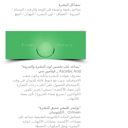
مشاكل البشرة:
تجاعيد دقيقة وعميقة في الوجه والرقبة / المسام /
المرونة / الجفاف / لون البشرة / البهتان / البقع.
"يساعد على تحسين لون البشرة والمرونة"
فيتامين سي _ Ascorbic Acid
معروف بفوائده للبشرة ولكنه مكون صعب
الاستخدام، يذوب مع خيوط قابلة للذوبان في وقت
الاستخدام للحصول على أعلى درجات النضارة.
تأثير مضاد للأكسدة | تبييض | تعزيز تكوين
الكولاجين | تسريع شفاء الجروح | تأثير مضاد
للالتهاب
"بوليمر طبيعي صديق للبشرة"
الكيتوسان _ Chitosan
خصائص المادة الكاتيونية الطبيعية تساعد على
مضادات الأكسدة، مضادات الالتهاب، حماية
البشرة، ونقل المكونات النشطة.