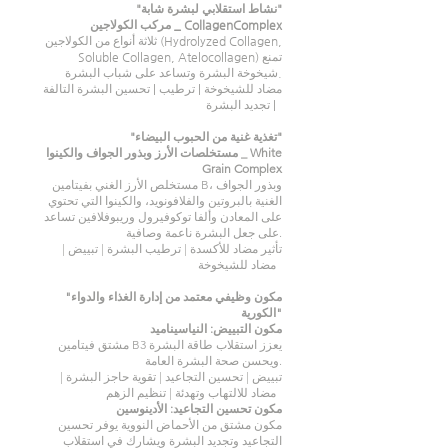
"نشاط استقلابي لبشرة شابة"
مركب الكولاجين _ CollagenComplex
ثلاثة أنواع من الكولاجين (Hydrolyzed Collagen,
Soluble Collagen, Atelocollagen) تمنع
شيخوخة البشرة وتساعد على شباب البشرة.
مضاد للشيخوخة | ترطيب | تحسين البشرة التالفة
| تجديد البشرة
"تغذية غنية من الحبوب البيضاء"
مستخلصات الأرز وبذور الجواف والكينوا _ White
Grain Complex
مستخلص الأرز الغني بفيتامين B، وبذور الجواف
الغنية بالبروتين والفلافونويد، والكينوا التي تحتوي
على المعادن وألفا توكوفيرول وريبوفلافين تساعد
على جعل البشرة ناعمة وصافية.
تأثير مضاد للأكسدة | ترطيب البشرة | تبييض |
مضاد للشيخوخة
"مكون وظيفي معتمد من إدارة الغذاء والدواء
الكورية"
مكون التبييض: النياسيناميد
مشتق فيتامين B3 يعزز استقلاب طاقة البشرة
ويحسن صحة البشرة العامة.
تبييض | تحسين التجاعيد | تقوية حاجز البشرة |
مضاد للالتهاب وتهدئة | تنظيم الزهم
مكون تحسين التجاعيد: الأدينوسين
مكون مشتق من الأحماض النووية يوفر تحسين
التجاعيد وتجديد البشرة ويشارك في استقلاب