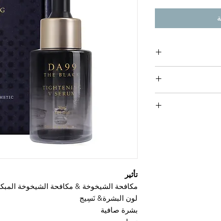
ة
1. عندما يكون الطلب لمرة واحدة، في حدود 1 كجم، هو 45.0
الدولي، فإن الحد
تأثير
مكافحة الشيخوخة & مكافحة الشيخوخة المبك
 المنتج أو تلفه أثناء
لون البشرة& نَسِيج
ة الجمركية ليس
بشرة صافية