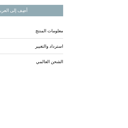
أضِف إلى العرب
معلومات المنتج
30 مل
استرداد والتغيير
نوع سائل
حاوية القطارة
للعملاء عبر الحدود؛
الشحن العالمي
1. قبل شحن المنتج: يمكن استرداد المبلغ بالكامل.
2. بعد شحن المنتج: لا يوجد أي مبالغ مستردة.
معلومات الشحن الدولي.
دولارًا أمريكيًا.
2. سيتم الشحن خلال 3 أيام عمل من تاريخ الطلب.
3. في حالة حدوث مشكلة أثناء التسليم 
الأقصى لمبلغ التعويض هو 30.0 دولارًا أمريكيًا.
* يقتصر على الحالات التي يتم فيها فقدان
التسليم.
* رفض التخليص الجمركي بسبب السياس
شرطا للتعويض.